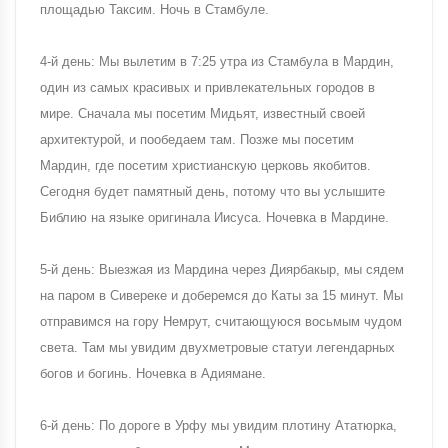
площадью Таксим. Ночь в Стамбуле.
4-й день: Мы вылетим в 7:25 утра из Стамбула в Мардин,
один из самых красивых и привлекательных городов в
мире. Сначала мы посетим Мидьят, известный своей
архитектурой, и пообедаем там. Позже мы посетим
Мардин, где посетим христианскую церковь якобитов.
Сегодня будет памятный день, потому что вы услышите
Библию на языке оригинала Иисуса. Ночевка в Мардине.
5-й день: Выезжая из Мардина через Диярбакыр, мы сядем
на паром в Сивереке и доберемся до Каты за 15 минут. Мы
отправимся на гору Немрут, считающуюся восьмым чудом
света. Там мы увидим двухметровые статуи легендарных
богов и богинь. Ночевка в Адиямане.
6-й день: По дороге в Урфу мы увидим плотину Ататюрка,