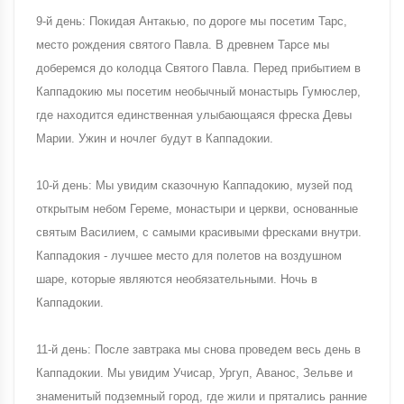
9-й день: Покидая Антакью, по дороге мы посетим Тарс,
место рождения святого Павла. В древнем Тарсе мы
доберемся до колодца Святого Павла. Перед прибытием в
Каппадокию мы посетим необычный монастырь Гумюслер,
где находится единственная улыбающаяся фреска Девы
Марии. Ужин и ночлег будут в Каппадокии.
10-й день: Мы увидим сказочную Каппадокию, музей под
открытым небом Гереме, монастыри и церкви, основанные
святым Василием, с самыми красивыми фресками внутри.
Каппадокия - лучшее место для полетов на воздушном
шаре, которые являются необязательными. Ночь в
Каппадокии.
11-й день: После завтрака мы снова проведем весь день в
Каппадокии. Мы увидим Учисар, Ургуп, Аванос, Зельве и
знаменитый подземный город, где жили и прятались ранние