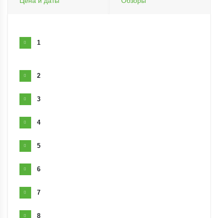
Цена и даты
Обзоры
1
2
3
4
5
6
7
8